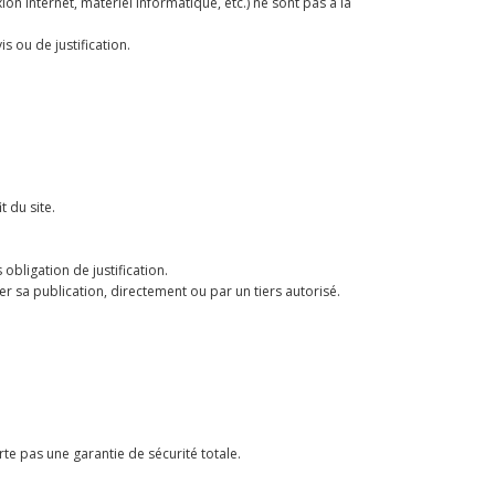
on internet, matériel informatique, etc.) ne sont pas à la
 ou de justification.
 du site.
bligation de justification.
buer sa publication, directement ou par un tiers autorisé.
rte pas une garantie de sécurité totale.