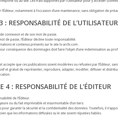
importe où au site. Les frais supportés par l’Utilisateur pour y accéder (connexi
 l’Éditeur, notamment à l’occasion d’une maintenance, sans obligation de préavis
3 : RESPONSABILITÉ DE L’UTILISATEUR
ant de connexion et de son mot de passe.
mot de passe, l’Éditeur décline toute responsabilité.
ormations et contenus présents sur le site ls-archi.com .
pour conséquence des dommages doit faire l’objet d’une indemnisation au profit
t accepte que ces publications soient modérées ou refusées par l’Éditeur, sans o
xclusif et gratuit de représenter, reproduire, adapter, modifier, diffuser et distri
ication.
E 4 : RESPONSABILITÉ DE L’ÉDITEUR
bilité de l’Éditeur.
eure ou du fait imprévisible et insurmontable d’un tiers.
our garantir la sécurité et la confidentialité des données. Toutefois, il n’appo
 bien que les informations diffusées su le site soient réputées fiables.