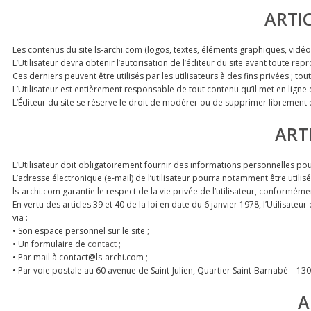
ARTIC
Les contenus du site ls-archi.com (logos, textes, éléments graphiques, vidéos,
L’Utilisateur devra obtenir l’autorisation de l’éditeur du site avant toute re
Ces derniers peuvent être utilisés par les utilisateurs à des fins privées ; to
L’Utilisateur est entièrement responsable de tout contenu qu’il met en ligne et
L’Éditeur du site se réserve le droit de modérer ou de supprimer librement et 
ART
L’Utilisateur doit obligatoirement fournir des informations personnelles pour
L’adresse électronique (e-mail) de l’utilisateur pourra notamment être utili
ls-archi.com garantie le respect de la vie privée de l’utilisateur, conformément
En vertu des articles 39 et 40 de la loi en date du 6 janvier 1978, l’Utilisat
via :
• Son espace personnel sur le site ;
• Un formulaire de
contact
;
• Par mail à contact@ls-archi.com ;
• Par voie postale au 60 avenue de Saint-Julien, Quartier Saint-Barnabé – 13
A