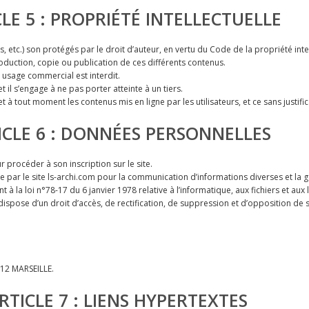
LE 5 : PROPRIÉTÉ INTELLECTUELLE
 etc.) son protégés par le droit d’auteur, en vertu du Code de la propriété intel
production, copie ou publication de ces différents contenus.
ut usage commercial est interdit.
 il s’engage à ne pas porter atteinte à un tiers.
à tout moment les contenus mis en ligne par les utilisateurs, et ce sans justific
ICLE 6 : DONNÉES PERSONNELLES
 procéder à son inscription sur le site.
sée par le site ls-archi.com pour la communication d’informations diverses et la
 à la loi n°78-17 du 6 janvier 1978 relative à l’informatique, aux fichiers et aux 
eur dispose d’un droit d’accès, de rectification, de suppression et d’opposition de
012 MARSEILLE.
RTICLE 7 : LIENS HYPERTEXTES