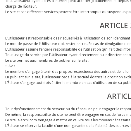
Tout Utilisateur ayant accès a internet peut accéder gratuitement et depuis n’
charge de l’Éditeur.
Le site et ses différents services peuvent être interrompus ou suspendus par
ARTICLE 
L’Utilisateur est responsable des risques liés à l’utilisation de son identifi
Le mot de passe de l’Utilisateur doit rester secret. En cas de divulgation de 
L’Utilisateur assume l’entière responsabilité de l’utilisation qu’il fait des inf
Tout usage du service par l’Utilisateur ayant directement ou indirectement 
Le site permet aux membres de publier sur le site :
• Avis
Le membre s’engage à tenir des propos respectueux des autres et de la loi e
En publiant sur le site, l’Utilisateur cède à la société éditrice le droit non e
L’Éditeur s’engage toutefois à citer le membre en cas d’utilisation de sa publ
ARTICL
Tout dysfonctionnement du serveur ou du réseau ne peut engager la responsa
De même, la responsabilité du site ne peut être engagée en cas de force maj
Le site ls-archi.com s’engage à mettre en œuvre tous les moyens nécessaires p
L’Éditeur se réserve la faculté d’une non-garantie de la fiabilité des sources,