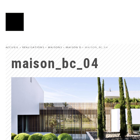
ACCUEIL
»
RÉALISATIONS
»
MAISONS
»
MAISON D
»
MAISON_BC_04
maison_bc_04